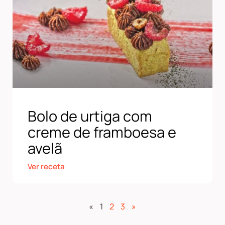
Bolo de urtiga com
creme de framboesa e
avelã
Ver receta
«
1
2
3
»